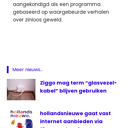
aangekondigd als een programma
gebaseerd op waargebeurde verhalen
over zinloos geweld.
3fm
DWDD
Google
Harderwijk
Meer nieuws...
HBO
kijkcijfers
Ziggo mag term “glasvezel-
KPN
kabel” blijven gebruiken
KRO
maps
hollandsnieuwe gaat vast
SKV
internet aanbieden via
VARA