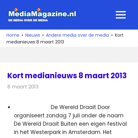
Ga
naar
MediaMagaz
MENU
de
De
inhoud
media
Home
Nieuws
Andere media over de media
Kort
over
medianieuws 8 maart 2013
de
media
Kort medianieuws 8 maart 2013
8 maart 2013
Redactie
Andere media over de media
De Wereld Draait Door
organiseert zondag 7 juli onder de naam
De Wereld Draait Buiten een eigen festival
in het Westerpark in Amsterdam. Het