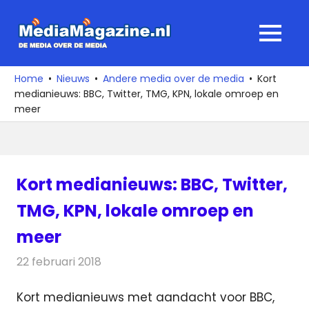
Ga
naar
MediaMagaz
MENU
de
De
inhoud
media
Home
Nieuws
Andere media over de media
Kort
over
medianieuws: BBC, Twitter, TMG, KPN, lokale omroep en
de
meer
media
Kort medianieuws: BBC, Twitter,
TMG, KPN, lokale omroep en
meer
22 februari 2018
Redactie
Andere media over de media
,
Nieuws
Kort medianieuws met aandacht voor BBC,