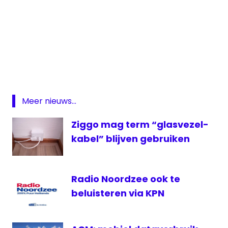
4g
BBC
geenstijl
Gouwestad
Meer nieuws...
KPN
lokale
Ziggo mag term “glasvezel-
omroep
kabel” blijven gebruiken
NPO
Twitter
Radio Noordzee ook te
beluisteren via KPN