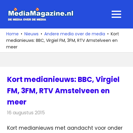
Ga
naar
MediaMagaz
MENU
de
De
inhoud
media
Home
Nieuws
Andere media over de media
Kort
over
medianieuws: BBC, Virgiel FM, 3FM, RTV Amstelveen en
de
meer
media
Kort medianieuws: BBC, Virgiel
FM, 3FM, RTV Amstelveen en
meer
16 augustus 2015
Redactie
Andere media over de media
,
Nieuws
Kort medianieuws met aandacht voor onder