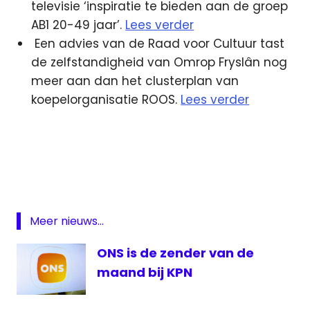
televisie ‘inspiratie te bieden aan de groep
AB1 20-49 jaar’.
Lees verder
Een advies van de Raad voor Cultuur tast
de zelfstandigheid van Omrop Fryslân nog
meer aan dan het clusterplan van
koepelorganisatie ROOS.
Lees verder
Almere
Amazon
BBC
Disney
Meer nieuws...
Huissen
TV
ONS is de zender van de
Jermery
maand bij KPN
Clarkson
Star