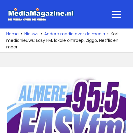
Ga
naar
MediaMagaz
MENU
de
De
inhoud
media
Home
Nieuws
Andere media over de media
Kort
over
medianieuws: Easy FM, lokale omroep, Ziggo, Netflix en
de
meer
media