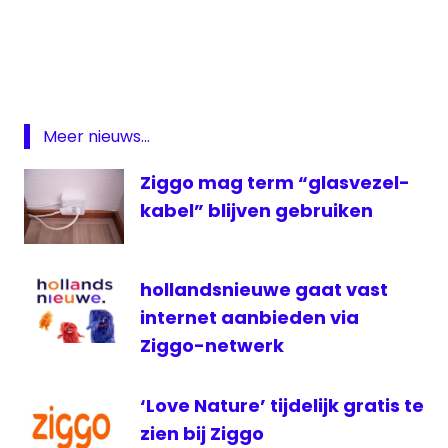
Almere
Assen
Easy
FM
Home
Meer nieuws...
Alone
Ziggo mag term “glasvezel-
lokale
omroep
kabel” blijven gebruiken
Netflix
ORTS
hollandsnieuwe gaat vast
RTL7
internet aanbieden via
VRT
Ziggo-netwerk
zendmast
ziggo
‘Love Nature’ tijdelijk gratis te
zien bij Ziggo