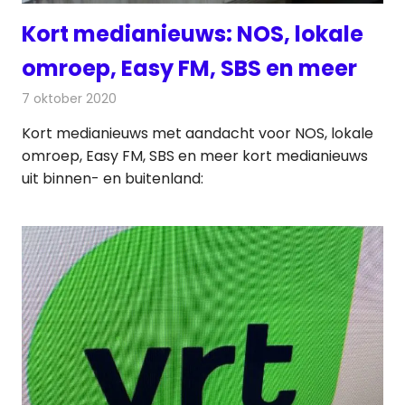
Kort medianieuws: NOS, lokale
omroep, Easy FM, SBS en meer
7 oktober 2020
Redactie
Andere media over de media
Kort medianieuws met aandacht voor NOS, lokale
omroep, Easy FM, SBS en meer kort medianieuws
uit binnen- en buitenland: