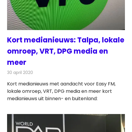
Kort medianieuws: Talpa, lokale
omroep, VRT, DPG media en
meer
30 april 2020
Redactie
Andere media over de media
Kort medianieuws met aandacht voor Easy FM,
lokale omroep, VRT, DPG media en meer kort
medianieuws uit binnen- en buitenland: