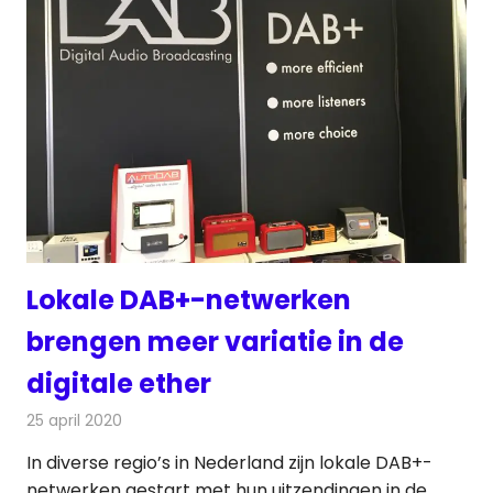
Lokale DAB+-netwerken
brengen meer variatie in de
digitale ether
25 april 2020
Redactie
Radionieuws
In diverse regio’s in Nederland zijn lokale DAB+-
netwerken gestart met hun uitzendingen in de