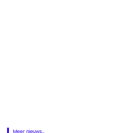
Almere
DAB
Dance
Radio
DB962
Meer nieuws...