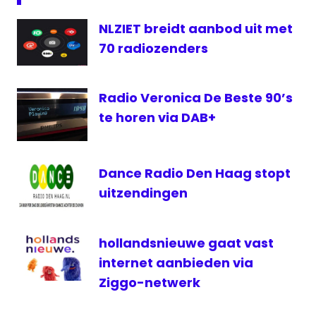
Decibel
NLZIET breidt aanbod uit met
digitale
70 radiozenders
radio
Easy
FM
Radio Veronica De Beste 90’s
Internet
te horen via DAB+
lokale
radio
Radio
Dance Radio Den Haag stopt
Zoetermeer
uitzendingen
hollandsnieuwe gaat vast
internet aanbieden via
Ziggo-netwerk