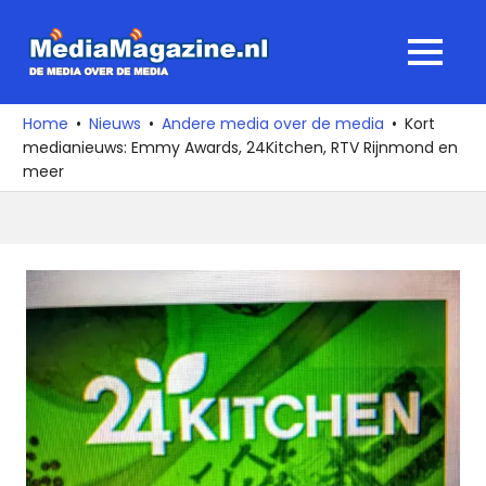
Ga
naar
MediaMagaz
MENU
de
De
inhoud
media
Home
Nieuws
Andere media over de media
Kort
over
medianieuws: Emmy Awards, 24Kitchen, RTV Rijnmond en
de
meer
media