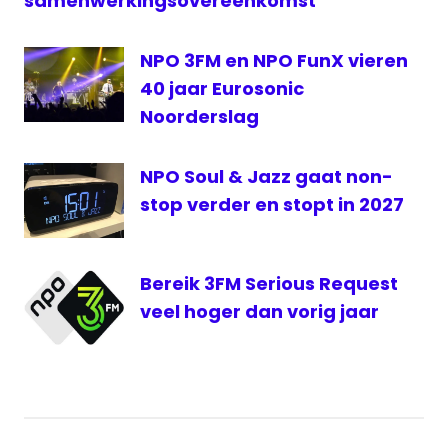
samenwerkingsovereenkomst
OLON
Piraten
NPO 3FM en NPO FunX vieren
radiozenders
40 jaar Eurosonic
RTV
Noorderslag
Rijnmond
RTW
NPO Soul & Jazz gaat non-
FM
stop verder en stopt in 2027
Bereik 3FM Serious Request
veel hoger dan vorig jaar