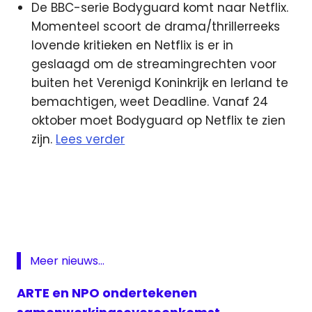
De BBC-serie Bodyguard komt naar Netflix.
Momenteel scoort de drama/thrillerreeks
lovende kritieken en Netflix is er in
geslaagd om de streamingrechten voor
buiten het Verenigd Koninkrijk en Ierland te
bemachtigen, weet Deadline. Vanaf 24
oktober moet Bodyguard op Netflix te zien
zijn.
Lees verder
24Kitchen
3fm
Emmy
Awards
Netflix
Meer nieuws...
NLPO
ARTE en NPO ondertekenen
NPO