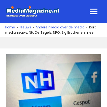
Ga
naar
MediaMagaz
MENU
de
De
inhoud
media
Home
Nieuws
Andere media over de media
Kort
over
medianieuws: NH, De Tegels, NPO, Big Brother en meer
de
media