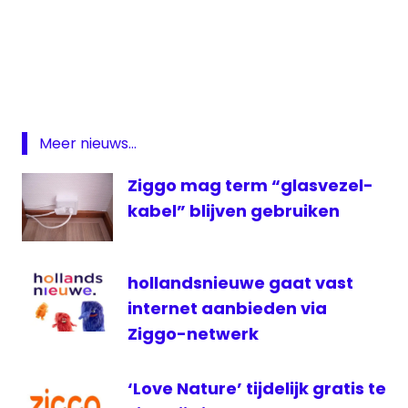
App
Big
Brother
Corona
De
Meer nieuws...
Tegels
Ziggo mag term “glasvezel-
LaLiga
kabel” blijven gebruiken
NH
NPO
VodafoneZiggo
hollandsnieuwe gaat vast
ziggo
internet aanbieden via
Ziggo-netwerk
‘Love Nature’ tijdelijk gratis te