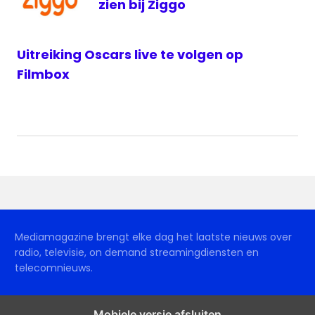
zien bij Ziggo
Uitreiking Oscars live te volgen op
Filmbox
Mediamagazine brengt elke dag het laatste nieuws over
radio, televisie, on demand streamingdiensten en
telecomnieuws.
Mobiele versie afsluiten