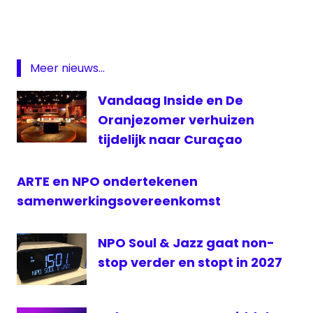
HBO
Netflix
NPO
Meer nieuws...
ORTS
Soundcloud
Vandaag Inside en De
Talpa
Oranjezomer verhuizen
TMG
tijdelijk naar Curaçao
TV
Rijnmond
ARTE en NPO ondertekenen
WEEFF
samenwerkingsovereenkomst
NPO Soul & Jazz gaat non-
stop verder en stopt in 2027