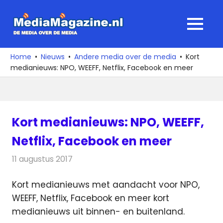
Ga
naar
MediaMagaz
MENU
de
De
inhoud
media
Home
Nieuws
Andere media over de media
Kort
over
medianieuws: NPO, WEEFF, Netflix, Facebook en meer
de
media
Kort medianieuws: NPO, WEEFF,
Netflix, Facebook en meer
11 augustus 2017
Redactie
Andere media over de media
,
Nieuws
Kort medianieuws met aandacht voor NPO,
WEEFF, Netflix, Facebook en meer kort
medianieuws uit binnen- en buitenland.