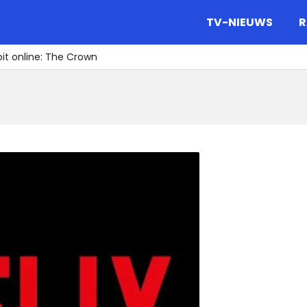
gazine.
TV-NIEUWS
R
oit online: The Crown