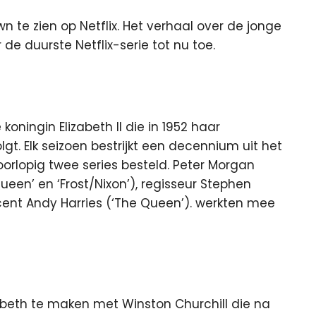
 te zien op Netflix. Het verhaal over de jonge
r de duurste Netflix-serie tot nu toe.
oningin Elizabeth II die in 1952 haar
gt. Elk seizoen bestrijkt een decennium uit het
voorlopig twee series besteld. Peter Morgan
een’ en ‘Frost/Nixon’), regisseur Stephen
ucent Andy Harries (‘The Queen’). werkten mee
zabeth te maken met Winston Churchill die na