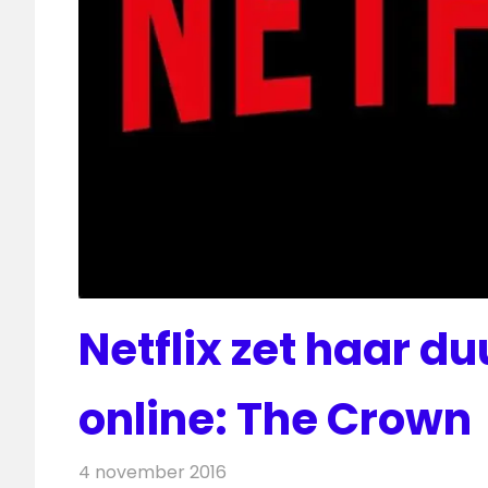
Netflix zet haar du
online: The Crown
4 november 2016
Redactie
Nieuws
,
Televisienieuws