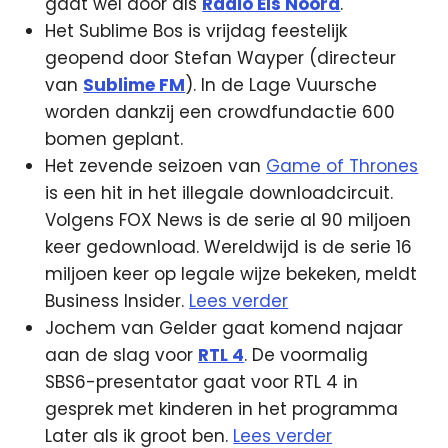
gaat wel door als
Radio Els Noord
.
Het Sublime Bos is vrijdag feestelijk
geopend door Stefan Wayper (directeur
van
Sublime FM
). In de Lage Vuursche
worden dankzij een crowdfundactie 600
bomen geplant.
Het zevende seizoen van
Game of Thrones
is een hit in het illegale downloadcircuit.
Volgens FOX News is de serie al 90 miljoen
keer gedownload. Wereldwijd is de serie 16
miljoen keer op legale wijze bekeken, meldt
Business Insider.
Lees verder
Jochem van Gelder gaat komend najaar
aan de slag voor
RTL 4
. De voormalig
SBS6-presentator gaat voor RTL 4 in
gesprek met kinderen in het programma
Later als ik groot ben.
Lees verder