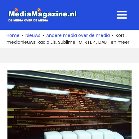
Ga
naar
MediaMagaz
MENU
de
De
inhoud
media
Home
Nieuws
Andere media over de media
Kort
over
medianieuws: Radio Els, Sublime FM, RTL 4, DAB+ en meer
de
media