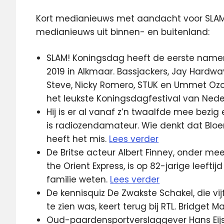
Kort medianieuws met aandacht voor SLAM!
medianieuws uit binnen- en buitenland:
SLAM! Koningsdag heeft de eerste nam
2019 in Alkmaar. Bassjackers, Jay Hardwa
Steve, Nicky Romero, STUK en Ummet Ozc
het leukste Koningsdagfestival van Nede
Hij is er al vanaf z’n twaalfde mee bezig 
is radiozendamateur. Wie denkt dat Bloem
heeft het mis.
Lees verder
De Britse acteur Albert Finney, onder me
the Orient Express, is op 82-jarige leeftij
familie weten.
Lees verder
De kennisquiz De Zwakste Schakel, die vijf
te zien was, keert terug bij RTL. Bridget 
Oud-paardensportverslaggever Hans Eij