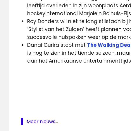
leeftijd overleden in zijn woonplaats Aer
hockeyinternational Marjolein Bolhuis-Eij
Roy Donders wil niet te lang stilstaan bij
‘Stylist van het Zuiden’ heeft plannen voo
succesvolle huispakken weer op de mark
Danai Gurira stopt met
The Walking De
is nog te zien in het tiende seizoen, ma
aan het Amerikaanse entertainmenttijdsc
Albert
Finney
Hans
Eijsvogel
RTL
4
Meer nieuws...
Slam