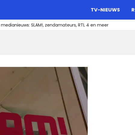
gazine.
TV-NIEUWS
R
t medianieuws: SLAM!, zendamateurs, RTL 4 en meer