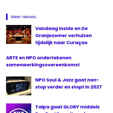
NPO
Talpa
Meer nieuws...
Talpa
Vandaag Inside en De
Radio
Oranjezomer verhuizen
VRT
tijdelijk naar Curaçao
Wild
Hitradio
ARTE en NPO ondertekenen
samenwerkingsovereenkomst
NPO Soul & Jazz gaat non-
stop verder en stopt in 2027
Talpa gaat GLORY middels