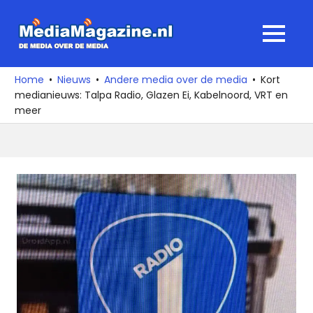
Ga
naar
MediaMagaz
MENU
de
De
inhoud
media
Home
Nieuws
Andere media over de media
Kort
over
medianieuws: Talpa Radio, Glazen Ei, Kabelnoord, VRT en
de
meer
media