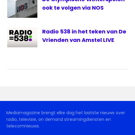
ook te volgen via NOS
Radio 538 in het teken van De
Vrienden van Amstel LIVE
Mediamagazine brengt elke dag het laatste nieuws over
radio, televisie, on demand streamingdiensten en
telecomnieuws.