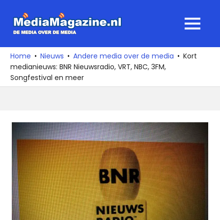
Ga
naar
MediaMagaz
MENU
de
De
inhoud
media
Home
Nieuws
Andere media over de media
Kort
over
medianieuws: BNR Nieuwsradio, VRT, NBC, 3FM,
de
Songfestival en meer
media