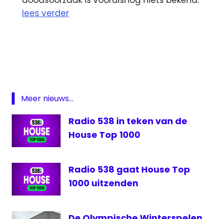
lees verder
3fm
BNR
Nieuwsradio
MNM
mp3
Meer nieuws...
NBC
Radio 538 in teken van de
NOS
House Top 1000
Radio
538
songfestival
Radio 538 gaat House Top
1000 uitzenden
VRT
De Olympische Winterspelen