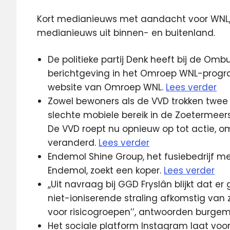
Kort medianieuws met aandacht voor WNL, 5
medianieuws uit binnen- en buitenland.
De politieke partij Denk heeft bij de 
berichtgeving in het Omroep WNL-pro
website van Omroep WNL.
Lees verder
Zowel bewoners als de VVD trokken twee
slechte mobiele bereik in de Zoetermee
De VVD roept nu opnieuw op tot actie, om
veranderd.
Lees verder
Endemol Shine Group, het fusiebedrijf 
Endemol, zoekt een koper.
Lees verder
,,Uit navraag bij GGD Fryslân blijkt dat 
niet-ioniserende straling afkomstig van
voor risicogroepen’’, antwoorden burge
Het sociale platform Instagram laat voor