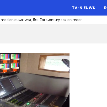
gazine.
TV-NIEUWS
R
t medianieuws: WNL, 5G, 21st Century Fox en meer