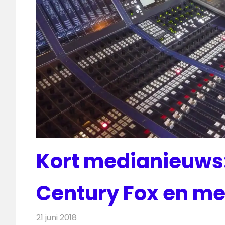
Kort medianieuws:
Century Fox en me
21 juni 2018
Redactie
Andere media over de media