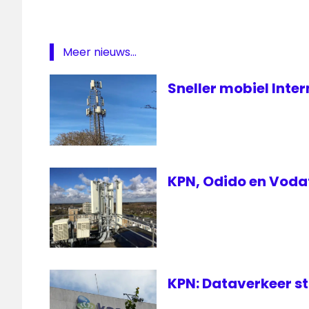
Art
Rooijakkers
Meer nieuws...
dekking
Endemol
Sneller mobiel Inte
Instagram
WNL
KPN, Odido en Voda
KPN: Dataverkeer sti