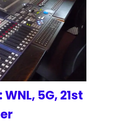
 WNL, 5G, 21st
er