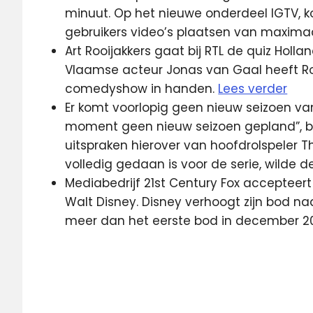
minuut. Op het nieuwe onderdeel IGTV, ko
gebruikers video’s plaatsen van maximaa
Art Rooijakkers gaat bij RTL de quiz Hol
Vlaamse acteur Jonas van Gaal heeft Ro
comedyshow in handen.
Lees verder
Er komt voorlopig geen nieuw seizoen van 
moment geen nieuw seizoen gepland”, b
uitspraken hierover van hoofdrolspeler 
volledig gedaan is voor de serie, wilde 
Mediabedrijf 21st Century Fox acceptee
Walt Disney. Disney verhoogt zijn bod naa
meer dan het eerste bod in december 2
21st
Century
Fox
5G