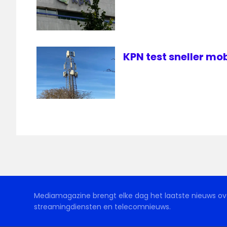
KPN test sneller mob
Mediamagazine brengt elke dag het laatste nieuws ove
streamingdiensten en telecomnieuws.