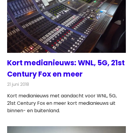
Kort medianieuws: WNL, 5G, 21st
Century Fox en meer
21 juni 2018
Redactie
Andere media over de media
Kort medianieuws met aandacht voor WNL, 5G,
21st Century Fox en meer kort medianieuws uit
binnen- en buitenland.