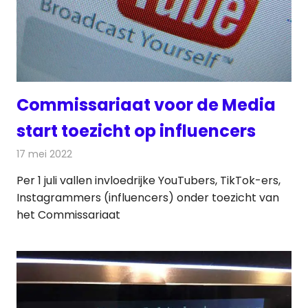
Commissariaat voor de Media
start toezicht op influencers
17 mei 2022
Redactie
Internet
Per 1 juli vallen invloedrijke YouTubers, TikTok-ers,
Instagrammers (influencers) onder toezicht van
het Commissariaat