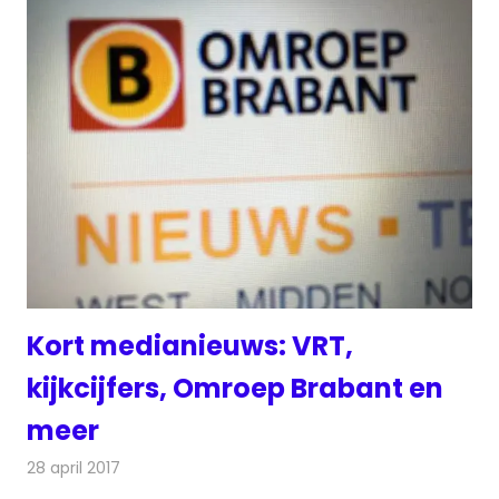
Kort medianieuws: VRT,
kijkcijfers, Omroep Brabant en
meer
28 april 2017
Redactie
Andere media over de media
,
Nieuws