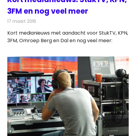
3FM en nog veel meer
17 maart 2016
Redactie
Andere media over de media
,
Nieuws
Kort medianieuws met aandacht voor StukTV, KPN,
3FM, Omroep Berg en Dal en nog veel meer: