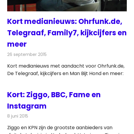
Kort medianieuws: Ohrfunk.de,
Telegraaf, Family7, kijkcijfers en
meer
26 september 2015
Redactie
Andere media over de media
,
Nieuws
Kort medianieuws met aandacht voor Ohrfunk.de,
De Telegraaf, kijkcijfers en Man Bijt Hond en meer:
Kort: Ziggo, BBC, Fame en
Instagram
8 juni 2015
Redactie
Andere media over de media
Ziggo en KPN zijn de grootste aanbieders van