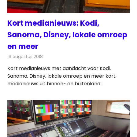
Kort medianieuws: Kodi,
Sanoma, Disney, lokale omroep
en meer
16 augustus 2018
Redactie
Andere media over de media
Kort medianieuws met aandacht voor Kodi,
Sanoma, Disney, lokale omroep en meer kort
medianieuws uit binnen- en buitenland: