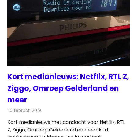
Kort medianieuws: Netflix, RTL Z,
Ziggo, Omroep Gelderland en
meer
20 februari 2019
Redactie
Andere media over de media
Kort medianieuws met aandacht voor Netflix, RTL
Z, Ziggo, Omroep Gelderland en meer kort