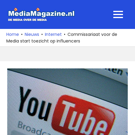
Ga
naar
MediaMagaz
MENU
de
De
inhoud
media
Home
Nieuws
Internet
Commissariaat voor de
over
Media start toezicht op influencers
de
media