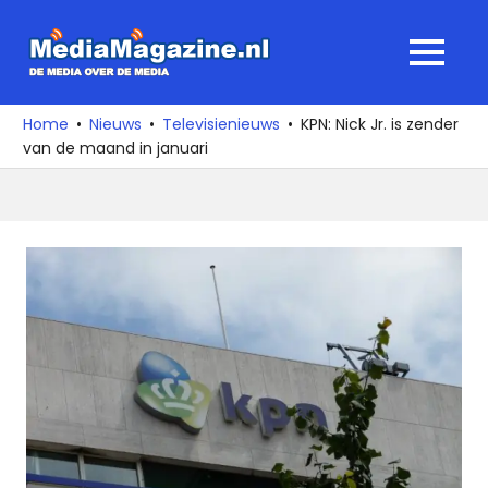
Ga
naar
MediaMagaz
MENU
de
De
inhoud
media
Home
Nieuws
Televisienieuws
KPN: Nick Jr. is zender
over
van de maand in januari
de
media