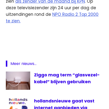
zien
als zender van de maand bij KPN
. Op
deze televisiezender zijn 24 uur per dag de
uitzendingen rond de
NPO Radio 2 Top 2000
te zien.
digitale
televisie
KPN
KPN
TV
Meer nieuws...
Nick
Jr.
Ziggo mag term “glasvezel-
televisie
kabel” blijven gebruiken
Zender
van de
maand
hollandsnieuwe gaat vast
internet aanbieden via