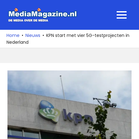
Ga
naar
MediaMagaz
MENU
de
De
inhoud
media
Home
Nieuws
KPN start met vier 5G-testprojecten in
over
Nederland
de
media