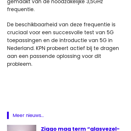
gemaakt van de noodzakelijke 3,5GHz
frequentie.
De beschikbaarheid van deze frequentie is
cruciaal voor een succesvolle test van 5G
toepassingen en de introductie van 5G in
Nederland. KPN probeert actief bij te dragen
aan een passende oplossing voor dit
probleem.
5G
Amsterdam
Arena
KPN
projecten
Meer nieuws...
Rotterdam
Ziggo mag term “glasvezel-