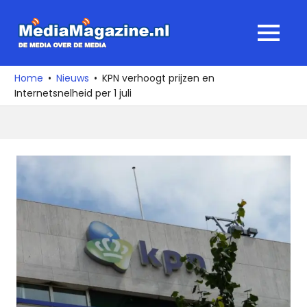
Ga
naar
MediaMagaz
MENU
de
De
inhoud
media
Home
Nieuws
KPN verhoogt prijzen en
over
Internetsnelheid per 1 juli
de
media