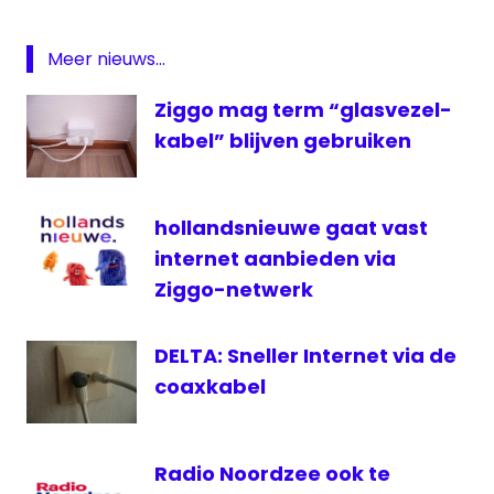
prijsverhoging
Meer nieuws...
prijzen
KPN
Ziggo mag term “glasvezel-
televisie
kabel” blijven gebruiken
hollandsnieuwe gaat vast
internet aanbieden via
Ziggo-netwerk
DELTA: Sneller Internet via de
coaxkabel
Radio Noordzee ook te