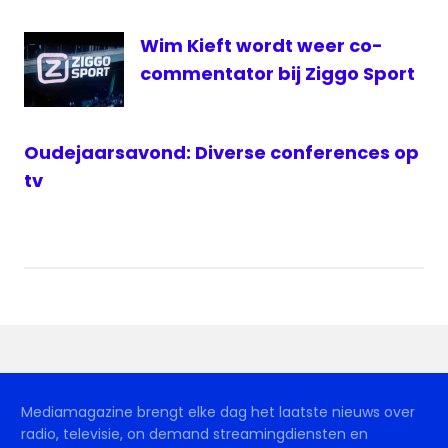
NPO
1
Wim Kieft wordt weer co-
oranje
commentator bij Ziggo Sport
radio
1
Oudejaarsavond: Diverse conferences op
voetbal
tv
voetbal
live
Wit-
Rusland
Mediamagazine brengt elke dag het laatste nieuws over
radio, televisie, on demand streamingdiensten en