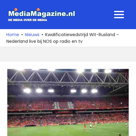
Ga
naar
MediaMagaz
MENU
de
De
inhoud
media
Home
Nieuws
Kwalificatiewedstrijd Wit-Rusland –
over
Nederland live bij NOS op radio en tv
de
media