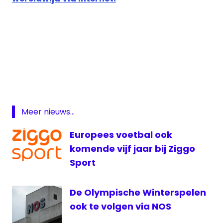
live
Nederlands
elftal
live
Oranje
Meer nieuws...
live
radio
Europees voetbal ook
Oranje
komende vijf jaar bij Ziggo
livestream
Sport
Wit-
Rusland -
Nederland
De Olympische Winterspelen
Nederland
ook te volgen via NOS
NOS