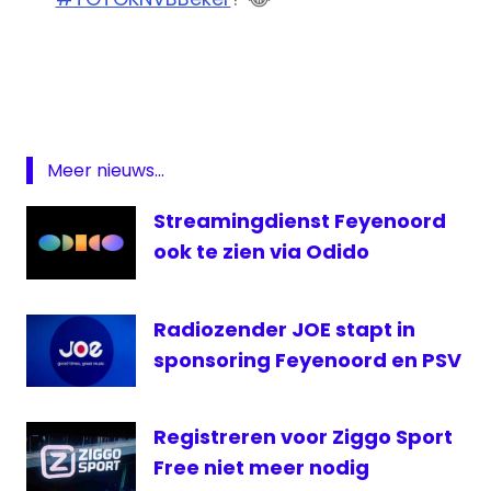
AZ
⚽️ 22, 23 en 24 januari vanaf 18.00
Beker
🥅 Kanaal 11/14
Beker
pic.twitter.com/sCPxmjnLAK
live
Feyenoord
Meer nieuws...
— FOX (@foxNL)
January 21, 2019
Fortuna
Streamingdienst Feyenoord
FOX
ook te zien via Odido
Fox
Sports
KNVB
Radiozender JOE stapt in
Beker
sponsoring Feyenoord en PSV
live
Beker
Registreren voor Ziggo Sport
live
Vitesse
Free niet meer nodig