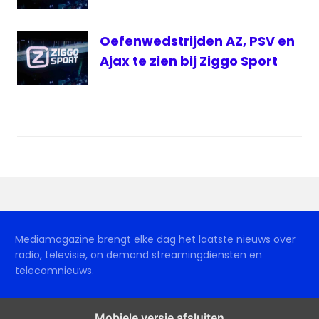
radio
1
Oefenwedstrijden AZ, PSV en
Vitesse
Ajax te zien bij Ziggo Sport
Mediamagazine brengt elke dag het laatste nieuws over
radio, televisie, on demand streamingdiensten en
telecomnieuws.
Mobiele versie afsluiten