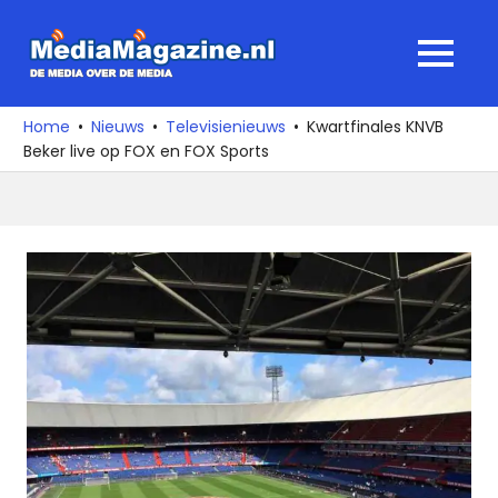
Ga
naar
MediaMagaz
MENU
de
De
inhoud
media
Home
Nieuws
Televisienieuws
Kwartfinales KNVB
over
Beker live op FOX en FOX Sports
de
media