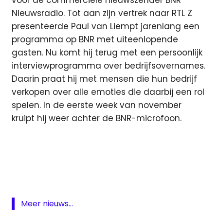
voor de commerciële nieuwszender BNR
Nieuwsradio. Tot aan zijn vertrek naar RTL Z
presenteerde Paul van Liempt jarenlang een
programma op BNR met uiteenlopende
gasten. Nu komt hij terug met een persoonlijk
interviewprogramma over bedrijfsovernames.
Daarin praat hij met mensen die hun bedrijf
verkopen over alle emoties die daarbij een rol
spelen. In de eerste week van november
kruipt hij weer achter de BNR-microfoon.
BNR
Nieuwsradio
één
op
één
Meer nieuws...
Paul
van