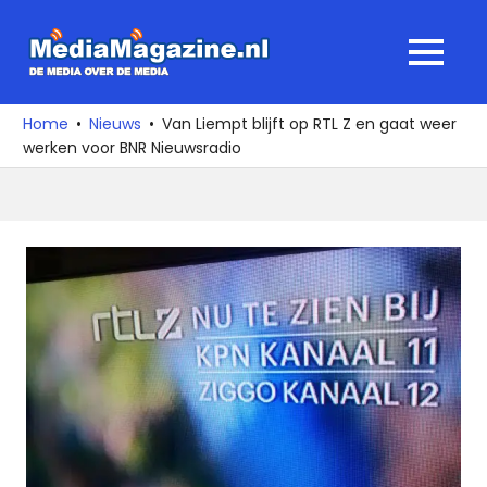
Ga
naar
MediaMagaz
MENU
de
De
inhoud
media
Home
Nieuws
Van Liempt blijft op RTL Z en gaat weer
over
werken voor BNR Nieuwsradio
de
media