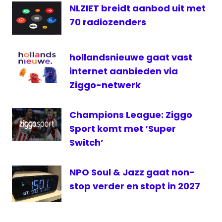
NLZIET breidt aanbod uit met
Liempt
70 radiozenders
Radio
rtl
hollandsnieuwe gaat vast
RTL
Z
internet aanbieden via
televisie
Ziggo-netwerk
Van
Liempt
Champions League: Ziggo
Live
Sport komt met ‘Super
Switch’
NPO Soul & Jazz gaat non-
stop verder en stopt in 2027