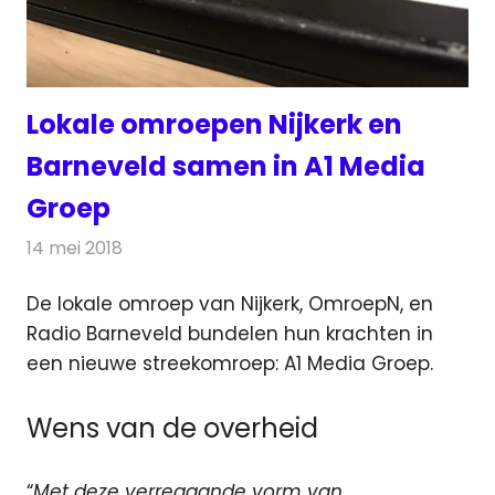
Lokale omroepen Nijkerk en
Barneveld samen in A1 Media
Groep
14 mei 2018
Redactie
Radionieuws
De lokale omroep van Nijkerk, OmroepN, en
Radio Barneveld bundelen hun krachten in
een nieuwe streekomroep: A1 Media Groep.
Wens van de overheid
“
Met deze verregaande vorm van