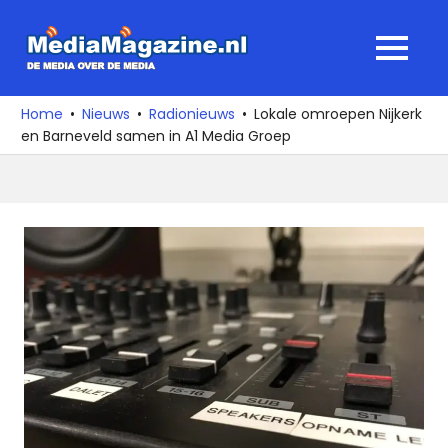
Ga
naar
MediaMagaz
MENU
de
De
inhoud
media
Home
Nieuws
Radionieuws
Lokale omroepen Nijkerk
over
en Barneveld samen in A1 Media Groep
de
media