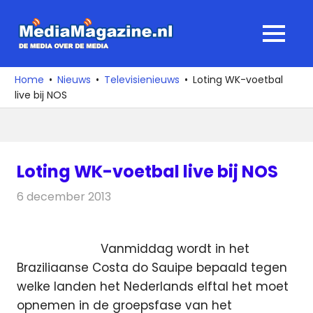
Ga
naar
MediaMagaz
MENU
de
De
inhoud
media
Home
Nieuws
Televisienieuws
Loting WK-voetbal
over
live bij NOS
de
media
Loting WK-voetbal live bij NOS
6 december 2013
Redactie
Televisienieuws
Vanmiddag wordt in het
Braziliaanse Costa do Sauipe bepaald tegen
welke landen het Nederlands elftal het moet
opnemen in de groepsfase van het