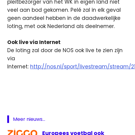
pleitbezorger van het WK in eigen land niet
veel aan bod gekomen. Pelé zal in elk geval
geen aandeel hebben in de daadwerkelijke
loting, met ook Nederland als deelnemer.
Ook live via Internet
De loting zal door de NOS ook live te zien zijn
via
Internet:
http://nos.nl/sport/livestream/stream/2
Brazilië
Internet
loting
live
livestream
Meer nieuws...
WK loting
loting
Europees voetbal ook