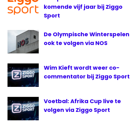
Wk
komende vijf jaar bij Ziggo
internet
Sport
loting
WK
live
De Olympische Winterspelen
nederland
ook te volgen via NOS
1
NOS
Wim Kieft wordt weer co-
voetbal
commentator bij Ziggo Sport
voetbal
loting
live
Voetbal: Afrika Cup live te
WK-
loting
volgen via Ziggo Sport