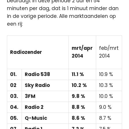
bedraagt in deze periode 2 uur en 54
minuten per dag, dat is 1 minuut minder dan
in de vorige periode. Alle marktaandelen op
een rij:
mrt/apr
feb/mrt
Radiozender
2014
2014
01.
Radio 538
11.1 %
10.9 %
02
Sky Radio
10.2 %
10.3 %
03.
3FM
9.8 %
10.0 %
04.
Radio 2
8.8 %
9.0 %
05.
Q-Music
8.6 %
8.7 %
07.
Radio 1
7.2 %
7.5 %