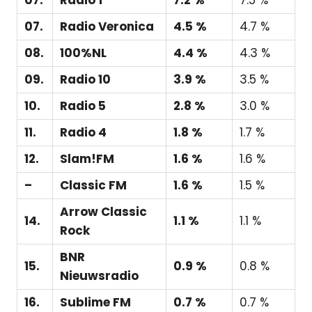
07.
Radio Veronica
4.5 %
4.7 %
08.
100%NL
4.4 %
4.3 %
09.
Radio 10
3.9 %
3.5 %
10.
Radio 5
2.8 %
3.0 %
11.
Radio 4
1.8 %
1.7 %
12.
Slam!FM
1.6 %
1.6 %
–
Classic FM
1.6 %
1.5 %
Arrow Classic
14.
1.1 %
1.1 %
Rock
BNR
15.
0.9 %
0.8 %
Nieuwsradio
16.
Sublime FM
0.7 %
0.7 %