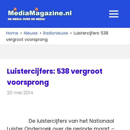
Ga
naar
MediaMagaz
MENU
de
De
inhoud
media
Home
Nieuws
Radionieuws
Luistercijfers: 538
over
vergroot voorsprong
de
media
Luistercijfers: 538 vergroot
voorsprong
20 mei 2014
Redactie
Radionieuws
De luistercijfers van het Nationaal
Luister Onderzoek over de periode maart –