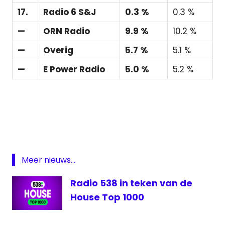
17.
Radio 6 S&J
0.3 %
0.3 %
—
ORN Radio
9.9 %
10.2 %
—
Overig
5.7 %
5.1 %
—
E Power Radio
5.0 %
5.2 %
actuele
luistercijfers
Featured
Luistercijfers
meting
Meer nieuws...
NLO
Radio 538 in teken van de
omroep
House Top 1000
Radio
538