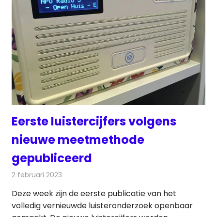
Eerste luistercijfers volgens
nieuwe meetmethode
gepubliceerd
2 februari 2023
Redactie
Radionieuws
Deze week zijn de eerste publicatie van het
volledig vernieuwde luisteronderzoek openbaar