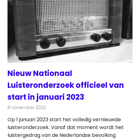
Nieuw Nationaal
Luisteronderzoek officieel van
start in januari 2023
8 november 2022
Redactie
Radionieuws
Op 1 januari 2023 start het volledig vernieuwde
luisteronderzoek. Vanaf dat moment wordt het
luistergedrag van de Nederlandse bevolking