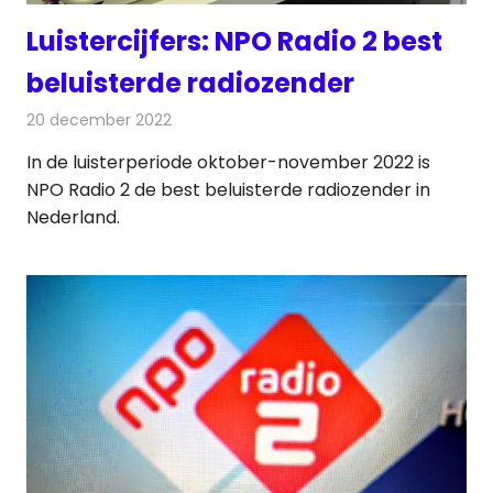
Luistercijfers: NPO Radio 2 best
beluisterde radiozender
20 december 2022
Redactie
Radionieuws
In de luisterperiode oktober-november 2022 is
NPO Radio 2 de best beluisterde radiozender in
Nederland.