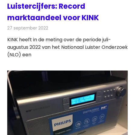
Luistercijfers: Record
marktaandeel voor KINK
27 september 2022
Redactie
Radionieuws
KINK heeft in de meting over de periode juli-
augustus 2022 van het Nationaal Luister Onderzoek
(NLO) een