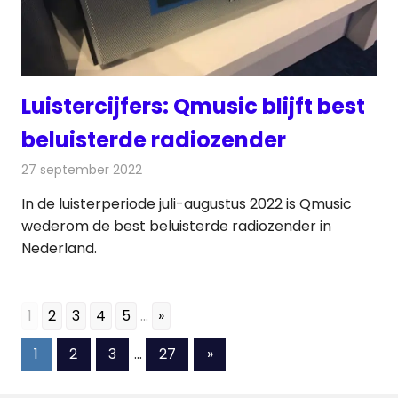
Luistercijfers: Qmusic blijft best
beluisterde radiozender
27 september 2022
Redactie
Radionieuws
In de luisterperiode juli-augustus 2022 is Qmusic
wederom de best beluisterde radiozender in
Nederland.
1
2
3
4
5
...
»
Berichten
Volgende
1
2
3
…
27
»
berichten
paginering