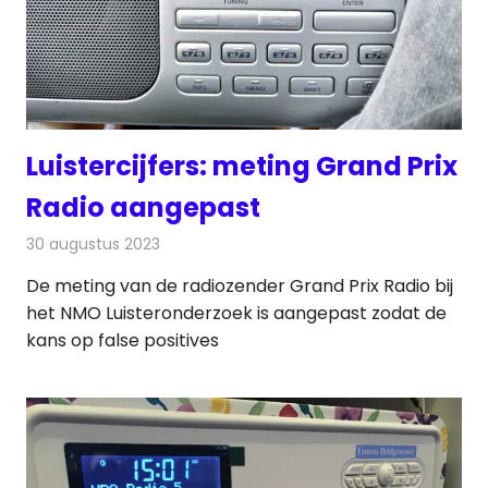
Luistercijfers: meting Grand Prix
Radio aangepast
30 augustus 2023
Redactie
Radionieuws
De meting van de radiozender Grand Prix Radio bij
het NMO Luisteronderzoek is aangepast zodat de
kans op false positives