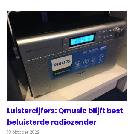
Luistercijfers: Qmusic blijft best
beluisterde radiozender
18 oktober 2022
Redactie
Radionieuws