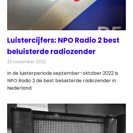
Luistercijfers: NPO Radio 2 best
beluisterde radiozender
22 november 2022
Redactie
Radionieuws
In de luisterperiode september-oktober 2022 is
NPO Radio 2 de best beluisterde radiozender in
Nederland.