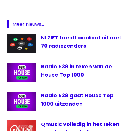
NPO
Radio
2
Meer nieuws...
Qmusic
NLZIET breidt aanbod uit met
Radio
70 radiozenders
radio
1
Radio
Radio 538 in teken van de
10
House Top 1000
Radio
2
Radio
Radio 538 gaat House Top
538
1000 uitzenden
Qmusic volledig in het teken