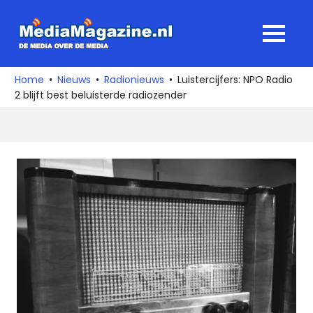
Ga
naar
MediaMagaz
MENU
de
De
inhoud
media
Home
Nieuws
Radionieuws
Luistercijfers: NPO Radio
over
2 blijft best beluisterde radiozender
de
media