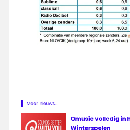
Luistercijfers
NPO
Radio
2
Qmusic
Radio
Meer nieuws...
2
Qmusic volledig in 
Winterspelen