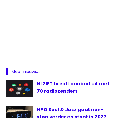
3
FM
538
Featured
Luistercijfers
Meer nieuws...
NLO
NLZIET breidt aanbod uit met
Radio
70 radiozenders
Sky
Radio
NPO Soul & Jazz gaat non-
stop verder en stopt in 2027