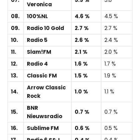
Veronica
08.
100%NL
4.6 %
4.5 %
09.
Radio 10 Gold
2.7 %
2.7 %
10.
Radio 5
2.6 %
2.4 %
11.
Slam!FM
2.1 %
2.0 %
12.
Radio 4
1.6 %
1.7 %
13.
Classic FM
1.5 %
1.9 %
Arrow Classic
14.
1.0 %
1.1 %
Rock
BNR
15.
0.7 %
0.7 %
Nieuwsradio
16.
Sublime FM
0.6 %
0.5 %
17.
Radio 6 S&J
0.4 %
0.4 %