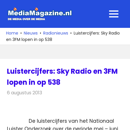
Ga
naar
MediaMagaz
MENU
de
De
inhoud
media
Home
Nieuws
Radionieuws
Luistercijfers: Sky Radio
over
en 3FM lopen in op 538
de
media
Luistercijfers: Sky Radio en 3FM
lopen in op 538
6 augustus 2013
Redactie
Radionieuws
De luistercijfers van het Nationaal
Luister Onderzoek over de periode mei – juni