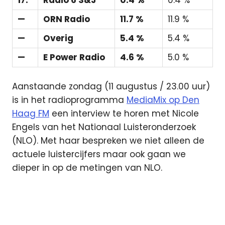
—
ORN Radio
11.7 %
11.9 %
—
Overig
5.4 %
5.4 %
—
E Power Radio
4.6 %
5.0 %
Aanstaande zondag (11 augustus / 23.00 uur)
is in het radioprogramma
MediaMix op Den
Haag FM
een interview te horen met Nicole
Engels van het Nationaal Luisteronderzoek
(NLO). Met haar bespreken we niet alleen de
actuele luistercijfers maar ook gaan we
dieper in op de metingen van NLO.