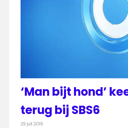
‘Man bijt hond’ ke
terug bij SBS6
29 juli 2019
Redactie
Televisienieuws