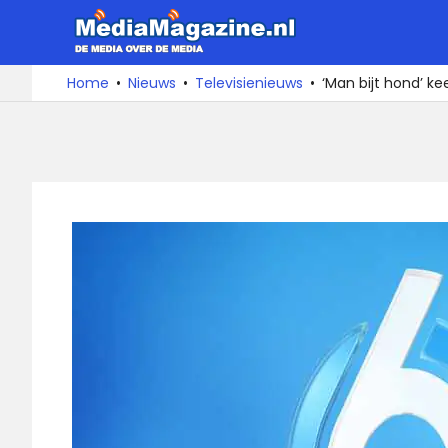
Ga
MediaMa
naar
de
De
Home
Nieuws
Televisienieuws
‘Man bijt hond’ ke
media
inhoud
over
de
media