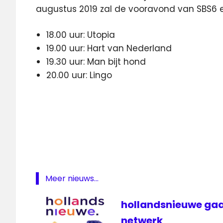
augustus 2019 zal de vooravond van SBS6 er 
18.00 uur: Utopia
19.00 uur: Hart van Nederland
19.30 uur: Man bijt hond
20.00 uur: Lingo
Man
bijt
Hond
programma
sbs6
Talpa
Meer nieuws...
televisie
hollandsnieuwe gaa
netwerk