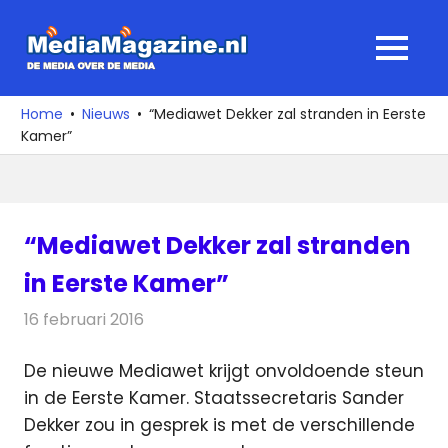
Ga
naar
MediaMagaz
MENU
de
De
inhoud
media
Home
Nieuws
“Mediawet Dekker zal stranden in Eerste
over
Kamer”
de
media
“Mediawet Dekker zal stranden
in Eerste Kamer”
16 februari 2016
Redactie
Nieuws
,
Televisienieuws
De nieuwe Mediawet krijgt onvoldoende steun
in de Eerste Kamer. Staatssecretaris Sander
Dekker zou in gesprek is met de verschillende