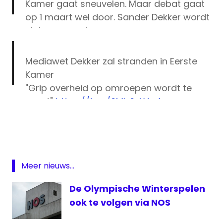
Kamer gaat sneuvelen. Maar debat gaat
op 1 maart wel door. Sander Dekker wordt
niet gespaard.
— Jan Nagel (@jan_nagel)
February 16,
Mediawet Dekker zal stranden in Eerste
2016
Kamer
"Grip overheid op omroepen wordt te
groot"
https://t.co/6Mb6sYJq4v
benoemingswijzen
pic.twitter.com/SnJy11T4kk
Eerste
Kamer
— Matthijs Pontier 💜🏴‍☠️ (@Matthijs85)
Mediawet
February 16, 2016
NOS
Meer nieuws...
NPO
De Olympische Winterspelen
Sander
ook te volgen via NOS
Dekker