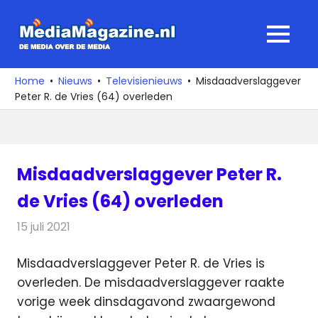
Ga
naar
MediaMagaz
MENU
de
De
inhoud
media
Home
Nieuws
Televisienieuws
Misdaadverslaggever
over
Peter R. de Vries (64) overleden
de
media
Misdaadverslaggever Peter R.
de Vries (64) overleden
15 juli 2021
Redactie
Televisienieuws
Misdaadverslaggever Peter R. de Vries is
overleden. De misdaadverslaggever raakte
vorige week dinsdagavond
zwaargewond