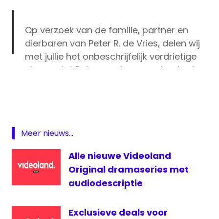
Op verzoek van de familie, partner en
dierbaren van Peter R. de Vries, delen wij
met jullie het onbeschrijfelijk verdrietige
nieuws dat Peter vandaag op donderdag
misdaadverslaggever
15 juli is overleden aan de gevolgen van
Peter
de schietpartij van dinsdag 6 juli jl.
R De
https://t.co/CdnRBefvr4
Vries
pic.twitter.com/eefsWsrAZo
rtl
Meer nieuws...
RTL
— RTL Boulevard (@RTLBoulevard)
July 15,
Boulevard
Alle nieuwe Videoland
2021
Original dramaseries met
audiodescriptie
Exclusieve deals voor