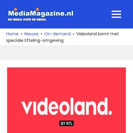
Ga
naar
MediaMagaz
MENU
de
De
inhoud
media
Home
Nieuws
On-demand
Videoland komt met
over
speciale Efteling-omgeving
de
media