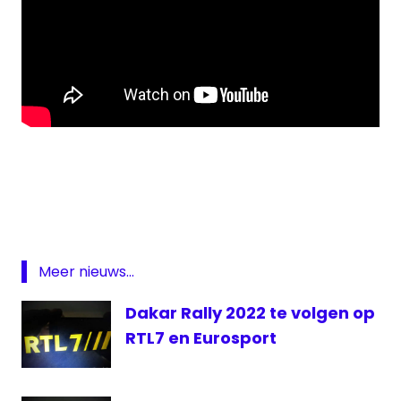
Red
Bull
Knock
Out
Red
Bull
Meer nieuws...
Knock
Out
Dakar Rally 2022 te volgen op
live
RTL7 en Eurosport
RTL7
Scheveningen