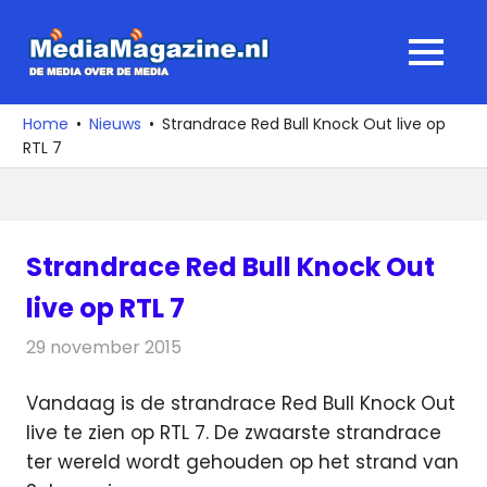
Ga
naar
MediaMagaz
MENU
de
De
inhoud
media
Home
Nieuws
Strandrace Red Bull Knock Out live op
over
RTL 7
de
media
Strandrace Red Bull Knock Out
live op RTL 7
29 november 2015
Redactie
Nieuws
,
Televisienieuws
Vandaag is de strandrace Red Bull Knock Out
live te zien op RTL 7. De zwaarste strandrace
ter wereld wordt gehouden op het strand van