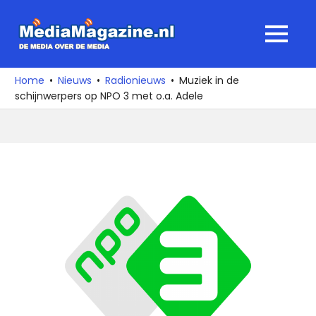
Ga
naar
MediaMagaz
MENU
de
De
inhoud
media
Home
Nieuws
Radionieuws
Muziek in de
over
schijnwerpers op NPO 3 met o.a. Adele
de
media