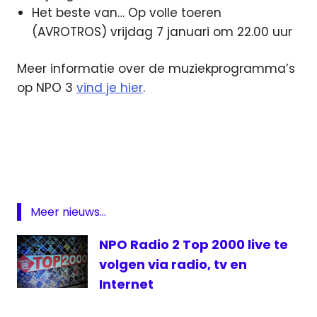
Het beste van… Op volle toeren
(AVROTROS) vrijdag 7 januari om 22.00 uur
Meer informatie over de muziekprogramma’s
op NPO 3
vind je hier
.
Adele
Adele
concert
concert
Adele
Meer nieuws...
liveconcert
Adele
NPO Radio 2 Top 2000 live te
NPO
volgen via radio, tv en
3
Internet
top
2000