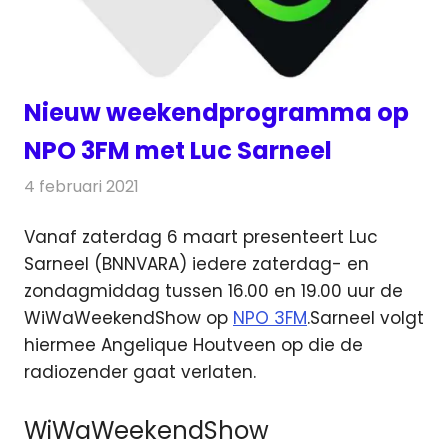
Nieuw weekendprogramma op
NPO 3FM met Luc Sarneel
4 februari 2021
Redactie
Radionieuws
Vanaf zaterdag 6 maart presenteert Luc
Sarneel (BNNVARA) iedere zaterdag- en
zondagmiddag tussen
16.00 en 19.00 uur de
WiWaWeekendShow op
NPO 3FM
.Sarneel volgt
hiermee Angelique Houtveen op die de
radiozender gaat verlaten.
WiWaWeekendShow