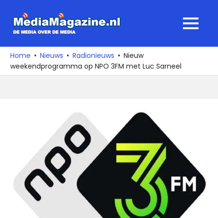
Ga
naar
MediaMagaz
MENU
de
De
inhoud
media
Home
Nieuws
Radionieuws
Nieuw
over
weekendprogramma op NPO 3FM met Luc Sarneel
de
media