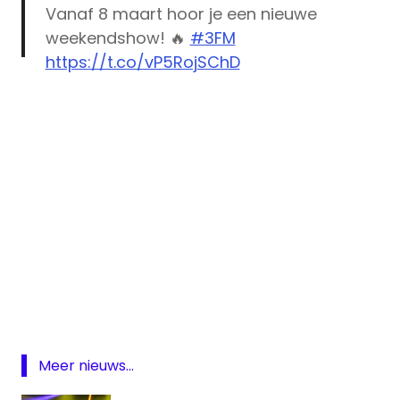
Vanaf 8 maart hoor je een nieuwe
weekendshow! 🔥
#3FM
https://t.co/vP5RojSChD
— 3FM (@3FM)
February 4, 2021
3fm
Angelique
Houtveen
Luc
Sarneel
Meer nieuws...
NPO
3FM