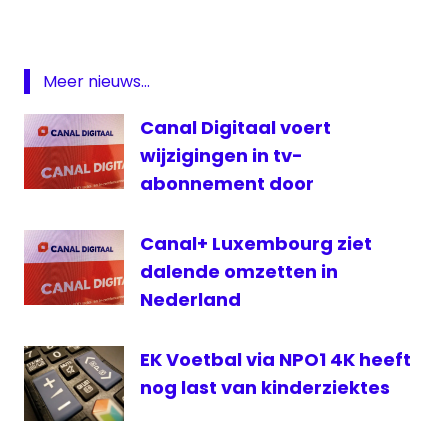
Fox
Sports
FOX
Meer nieuws...
Sports
Eredivisie
Canal Digitaal voert
Fox Sports
wijzigingen in tv-
International
abonnement door
Joyne
Canal+ Luxembourg ziet
dalende omzetten in
Nederland
EK Voetbal via NPO1 4K heeft
nog last van kinderziektes