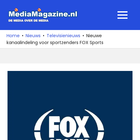
Ga
naar
MediaMagaz
MENU
de
De
inhoud
media
Home
Nieuws
Televisienieuws
Nieuwe
over
kanaalindeling voor sportzenders FOX Sports
de
media