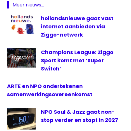
NPO
Meer nieuws...
Sport
hollandsnieuwe gaat vast
televisie
internet aanbieden via
themakanalen
Ziggo-netwerk
Champions League: Ziggo
Sport komt met ‘Super
Switch’
ARTE en NPO ondertekenen
samenwerkingsovereenkomst
NPO Soul & Jazz gaat non-
stop verder en stopt in 2027