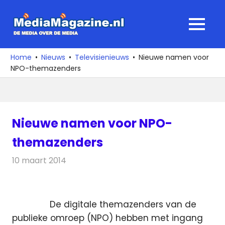
Ga
naar
MediaMagaz
MENU
de
De
inhoud
media
Home
Nieuws
Televisienieuws
Nieuwe namen voor
over
NPO-themazenders
de
media
Nieuwe namen voor NPO-
themazenders
10 maart 2014
Redactie
Televisienieuws
De digitale themazenders van de
publieke omroep (NPO) hebben met ingang