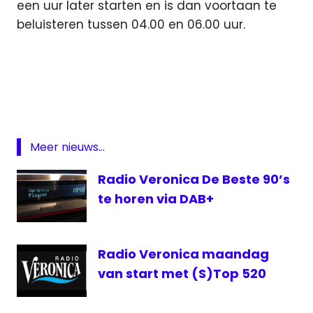
een uur later starten en is dan voortaan te
beluisteren tussen 04.00 en 06.00 uur.
538
Niels
van
Baarlen
Radio
Meer nieuws...
veronica
Rick
Radio Veronica De Beste 90’s
Romijn
te horen via DAB+
Rick van
Velthuysen
Tim
Radio Veronica maandag
Klijn
van start met (S)Top 520