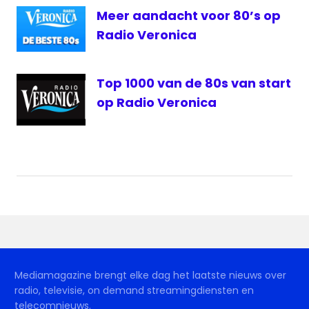
Meer aandacht voor 80’s op
Radio Veronica
Top 1000 van de 80s van start
op Radio Veronica
Mediamagazine brengt elke dag het laatste nieuws over
radio, televisie, on demand streamingdiensten en
telecomnieuws.