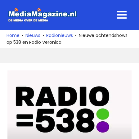
Ga
naar
MediaMagaz
MENU
de
De
inhoud
media
Home
Nieuws
Radionieuws
Nieuwe ochtendshows
over
op 538 en Radio Veronica
de
media