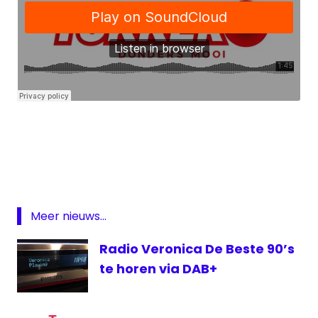
audio
DAB
Tukker
FM
vormgeving
Meer nieuws...
Radio Veronica De Beste 90’s
te horen via DAB+