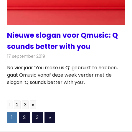
Nieuwe slogan voor Qmusic: Q
sounds better with you
17 september 2019
Redactie
Radionieuws
Na vier jaar ‘You make us Q’ gebruikt te hebben,
gaat Qmusic vanaf deze week verder met de
slogan ‘Q sounds better with you’.
1
2
3
»
Berichten
Volgende
1
2
3
»
berichten
paginering