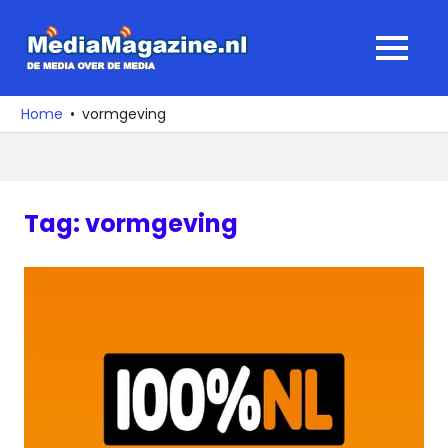
Ga
naar
MediaMagaz
MENU
de
De
inhoud
media
Home
vormgeving
over
de
media
Tag:
vormgeving