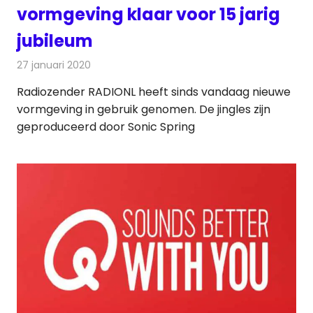
vormgeving klaar voor 15 jarig
jubileum
27 januari 2020
Redactie
Radionieuws
Radiozender RADIONL heeft sinds vandaag nieuwe
vormgeving in gebruik genomen. De jingles zijn
geproduceerd door Sonic Spring