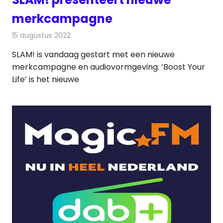
merkcampagne
15 augustus 2022
Redactie
Radionieuws
SLAM! is vandaag gestart met een nieuwe
merkcampagne en audiovormgeving. ‘Boost Your
Life’ is het nieuwe