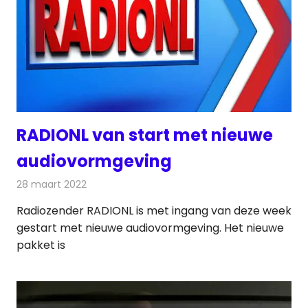
RADIONL van start met nieuwe
audiovormgeving
28 maart 2022
Redactie
Radionieuws
Radiozender RADIONL is met ingang van deze week
gestart met nieuwe audiovormgeving. Het nieuwe
pakket is