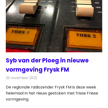
Syb van der Ploeg in nieuwe
vormgeving Frysk FM
25 november 2022
Redactie
Radionieuws
De regionale radiozender Frysk FM is deze week
helemaal in het nieuw gestoken met frisse Friese
vormgeving