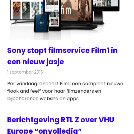
Sony stopt filmservice Film1 in
een nieuw jasje
1 september 2016
Redactie
Nieuws
,
Televisienieuws
Per vandaag lanceert Film1 een compleet nieuwe
“look and feel” voor haar filmzenders en
bijbehorende website en apps.
Berichtgeving RTL Z over VHU
Europe “onvolledig”