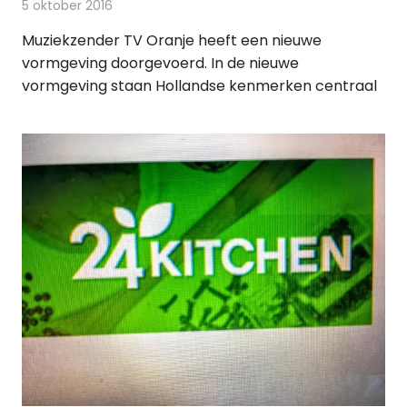
5 oktober 2016
Redactie
Nieuws
,
Televisienieuws
Muziekzender TV Oranje heeft een nieuwe
vormgeving doorgevoerd. In de nieuwe
vormgeving staan Hollandse kenmerken centraal