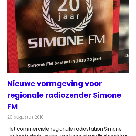
Nieuwe vormgeving voor
regionale radiozender Simone
FM
20 augustus 2018
Redactie
Radionieuws
Het commerciële regionale radiostation Simone