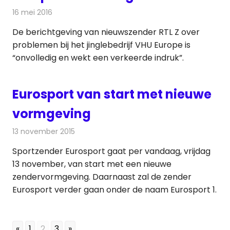
16 mei 2016
Redactie
Nieuws
,
Radionieuws
De berichtgeving van nieuwszender RTL Z over
problemen bij het jinglebedrijf VHU Europe is
“onvolledig en wekt een verkeerde indruk”.
Eurosport van start met nieuwe
vormgeving
13 november 2015
Redactie
Nieuws
,
Televisienieuws
Sportzender Eurosport gaat per vandaag, vrijdag
13 november, van start met een nieuwe
zendervormgeving. Daarnaast zal de zender
Eurosport verder gaan onder de naam Eurosport 1.
«
1
2
3
»