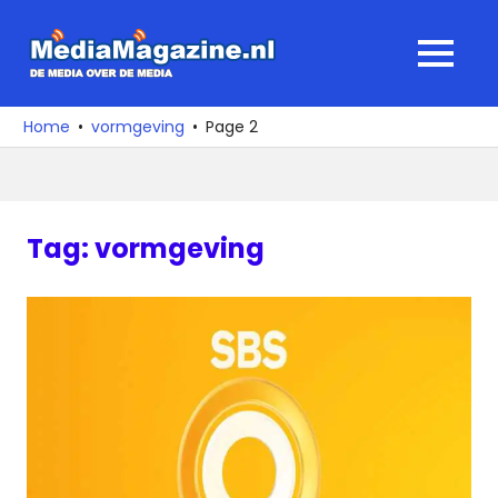
Ga
naar
MediaMagaz
MENU
de
De
inhoud
media
Home
vormgeving
Page 2
over
de
media
Tag:
vormgeving