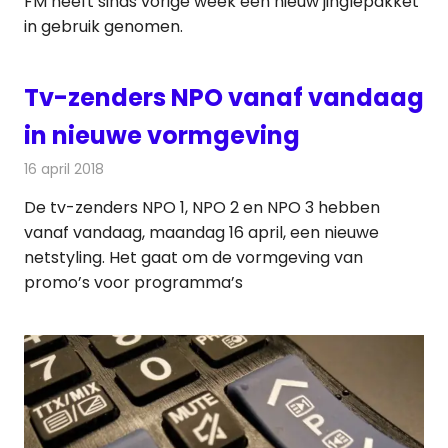
FM heeft sinds vorige week een nieuw jinglepakket
in gebruik genomen.
Tv-zenders NPO vanaf vandaag
in nieuwe vormgeving
16 april 2018
Redactie
Nieuws
,
Televisienieuws
De tv-zenders NPO 1, NPO 2 en NPO 3 hebben
vanaf vandaag, maandag 16 april, een nieuwe
netstyling. Het gaat om de vormgeving van
promo’s voor programma’s