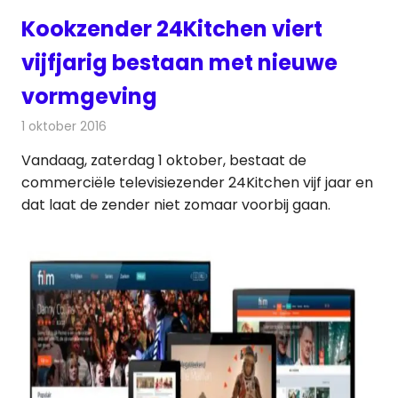
Kookzender 24Kitchen viert
vijfjarig bestaan met nieuwe
vormgeving
1 oktober 2016
Redactie
Nieuws
,
Televisienieuws
Vandaag, zaterdag 1 oktober, bestaat de
commerciële televisiezender 24Kitchen vijf jaar en
dat laat de zender niet zomaar voorbij gaan.