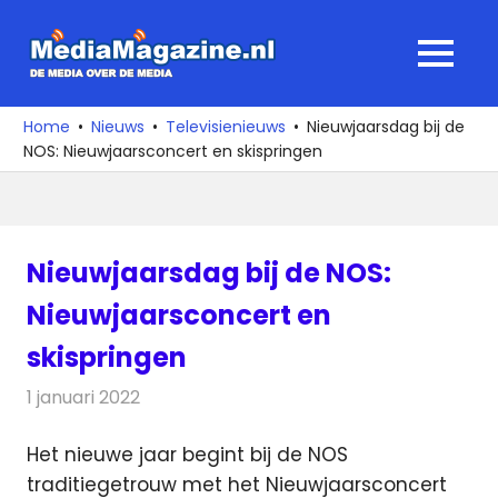
Ga
naar
MediaMagaz
MENU
de
De
inhoud
media
Home
Nieuws
Televisienieuws
Nieuwjaarsdag bij de
over
NOS: Nieuwjaarsconcert en skispringen
de
media
Nieuwjaarsdag bij de NOS:
Nieuwjaarsconcert en
skispringen
1 januari 2022
Redactie
Televisienieuws
Het nieuwe jaar begint bij de NOS
traditiegetrouw met het Nieuwjaarsconcert