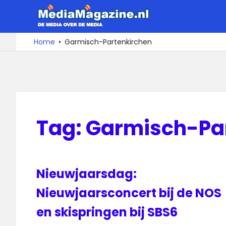
Ga
MediaMa
naar
de
De
Home
Garmisch-Partenkirchen
media
inhoud
over
de
media
Tag:
Garmisch-Pa
Nieuwjaarsdag:
Nieuwjaarsconcert bij de NOS
en skispringen bij SBS6