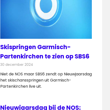
Skispringen Garmisch-
Partenkirchen te zien op SBS6
30 december 2024
Redactie
Televisienieuws
Niet de NOS maar SBS6 zendt op Nieuwjaarsdag
het skischansspringen uit Garmisch-
Partenkirchen live uit.
Nieuwjaarsdag bij de NOS: