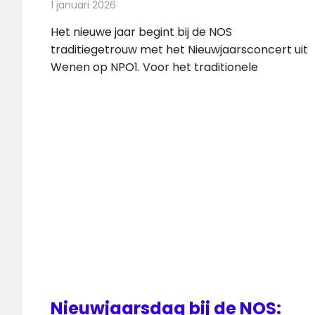
1 januari 2026
Redactie
Televisienieuws
Het nieuwe jaar begint bij de NOS
traditiegetrouw met het Nieuwjaarsconcert uit
Wenen op NPO1. Voor het traditionele
Nieuwjaarsdag bij de NOS: