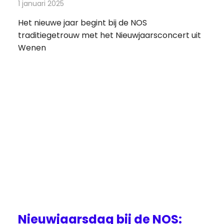
1 januari 2025
Redactie
Televisienieuws
Het nieuwe jaar begint bij de NOS
traditiegetrouw met het Nieuwjaarsconcert uit
Wenen
Nieuwjaarsdag bij de NOS: