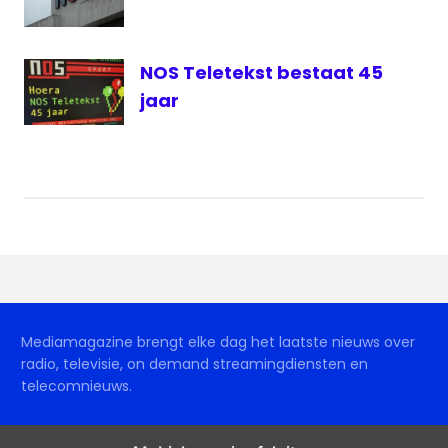
NOS Teletekst bestaat 45
jaar
Mediamagazine brengt elke dag het laatste nieuws over
radio, televisie, on demand streamingdiensten en
telecomnieuws.