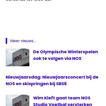
Garmisch-
Partenkirchen
Hart van
Nederland
NOS
Meer nieuws...
sbs6
De Olympische Winterspelen
schansspringen
ook te volgen via NOS
skispringen
Nieuwjaarsdag: Nieuwjaarsconcert bij de
NOS en skispringen bij SBS6
Wim Kieft gaat team NOS
Studio Voetbal versterken