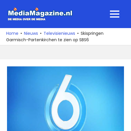
Ga
naar
MediaMagaz
MENU
de
De
inhoud
media
Home
Nieuws
Televisienieuws
Skispringen
over
Garmisch-Partenkirchen te zien op SBS6
de
media