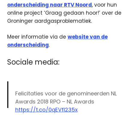
onderscheiding naar RTV Noord
, voor hun
online project ‘Graag gedaan hoor!’ over de
Groninger aardgasproblematiek.
Meer informatie via de
website van de
onderscheiding
.
Sociale media:
Felicitaties voor de genomineerden NL
Awards 2018 RPO – NL Awards
https://t.co/0qEVfl235x
NL
— NL Awards (@nlaward)
February 21,
Award
2019