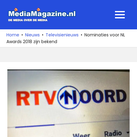
Ga
naar
MediaMagaz
MENU
de
De
inhoud
media
Home
Nieuws
Televisienieuws
Nominaties voor NL
over
Awards 2018 zijn bekend
de
media