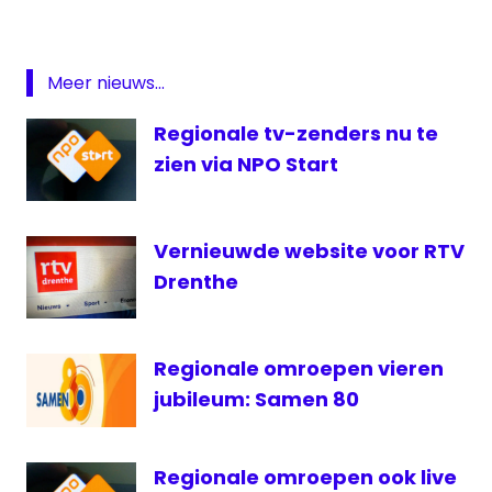
prijs
regionale
omroep
Meer nieuws...
regionale
omroepen
Regionale tv-zenders nu te
RPO
zien via NPO Start
Stichting
RPO
Vernieuwde website voor RTV
Drenthe
Regionale omroepen vieren
jubileum: Samen 80
Regionale omroepen ook live