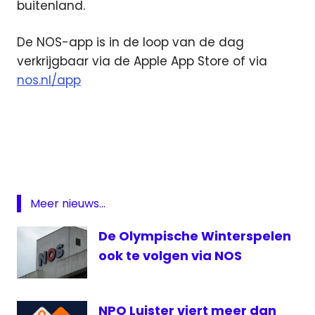
buitenland.
De NOS-app is in de loop van de dag
verkrijgbaar via de Apple App Store of via
nos.nl/app
App
Featured
ipad
NOS
Meer nieuws...
tablet
De Olympische Winterspelen
ook te volgen via NOS
NPO Luister viert meer dan