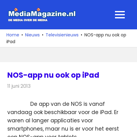
Ga
naar
MediaMagaz
MENU
de
De
inhoud
media
Home
Nieuws
Televisienieuws
NOS-app nu ook op
over
iPad
de
media
NOS-app nu ook op iPad
11 juni 2013
Redactie
Televisienieuws
De app van de NOS is vanaf
vandaag ook beschikbaar voor de iPad. Er
waren al langer applicaties voor
smartphones, maar nu is er voor het eerst
een NOS-app voor tablets.