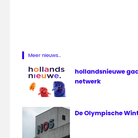
Nieuwsuur
NOS
NTR
omroep
samenwerking
Meer nieuws...
televisie
hollandsnieuwe gaa
netwerk
De Olympische Wint