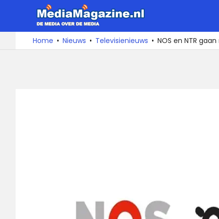
Ga
MediaMa
naar
de
De
Home
Nieuws
Televisienieuws
NOS en NTR gaan
media
inhoud
over
de
media