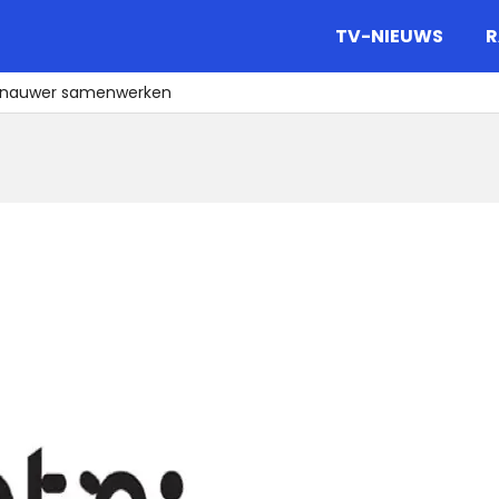
gazine.
TV-NIEUWS
R
 nauwer samenwerken