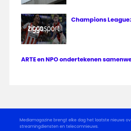
Champions League: 
ARTE en NPO ondertekenen samenw
Mediamagazine brengt elke dag het laatste nieuws ove
streamingdiensten en telecomnieuws.