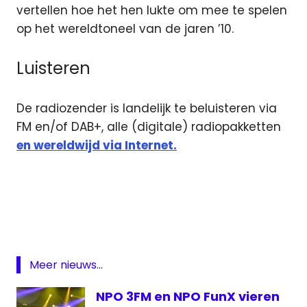
vertellen hoe het hen lukte om mee te spelen
op het wereldtoneel van de jaren ’10.
Luisteren
De radiozender is landelijk te beluisteren via
FM en/of DAB+, alle (digitale) radiopakketten
en wereldwijd via Internet.
3fm
3voor12
Jaren
10-
daagse
Meer nieuws...
NPO
3FM
NPO 3FM en NPO FunX vieren