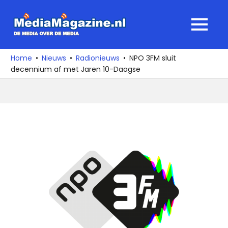
Ga
naar
MediaMagaz
MENU
de
De
inhoud
media
Home
Nieuws
Radionieuws
NPO 3FM sluit
over
decennium af met Jaren 10-Daagse
de
media